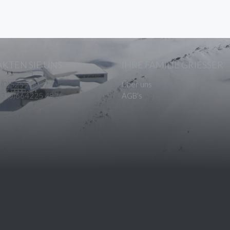
KTEN SIE UNS
IHRE FAMILIE GRIESSER
3 (0)5255 5932
Über uns
43 (0)664225 4826
AGB's