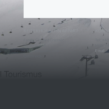
REITERHOF ALPIN APPART
KONTA
Familie Gerhard Griesser
Tel.: +4
Niederthai 65
Mob.: +
6441 Umhausen/Tirol
E-mail
Österreich