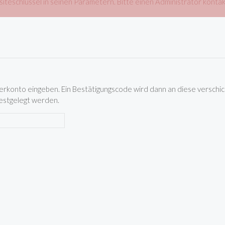
eschlüssel in seinen Parametern. Bitte einen Administrator kontak
erkonto eingeben. Ein Bestätigungscode wird dann an diese verschick
estgelegt werden.