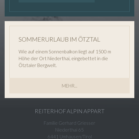
SOMMERURLAUB IM ÖTZTAL
Wie auf einem Sonnenbalkon liegt auf 1500 m
Höhe der Ort Niederthai, eingebettet in die
Ötztaler Bergwelt.
MEHR...
REITERHOF ALPIN APPART
Familie Gerhard Griesser
Niederthai 65
6441 Umhausen/Tirol